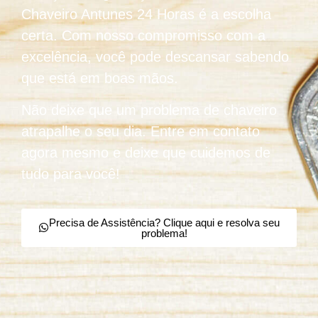
Chaveiro Antunes 24 Horas é a escolha
certa. Com nosso compromisso com a
excelência, você pode descansar sabendo
que está em boas mãos.
Não deixe que um problema de chaveiro
atrapalhe o seu dia. Entre em contato
agora mesmo e deixe que cuidemos de
tudo para você!
Precisa de Assistência? Clique aqui e resolva seu
problema!