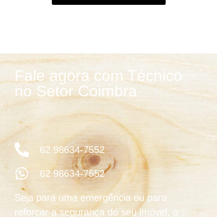
Fale agora com Técnico
no Setor Coimbra
62 98634-7552
62 98634-7552
Seja para uma emergência ou para
reforçar a segurança do seu imóvel, o