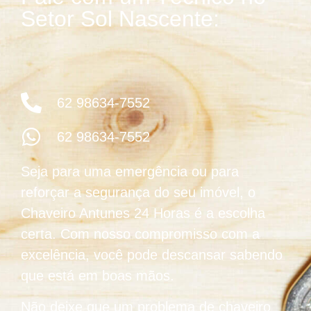
Setor Sol Nascente:
62 98634-7552
62 98634-7552
Seja para uma emergência ou para
reforçar a segurança do seu imóvel, o
Chaveiro Antunes 24 Horas é a escolha
certa. Com nosso compromisso com a
excelência, você pode descansar sabendo
que está em boas mãos.
Não deixe que um problema de chaveiro